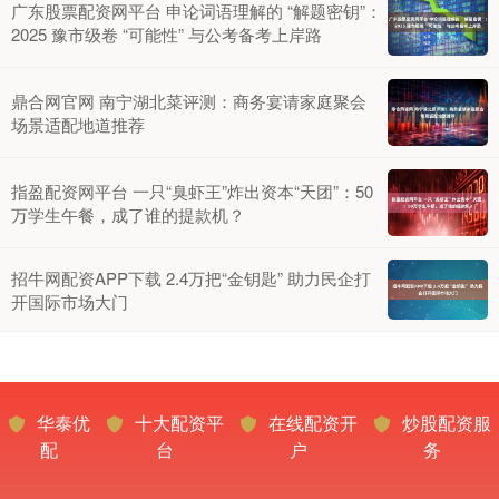
广东股票配资网平台 申论词语理解的 “解题密钥”：
2025 豫市级卷 “可能性” 与公考备考上岸路
鼎合网官网 南宁湖北菜评测：商务宴请家庭聚会
场景适配地道推荐
指盈配资网平台 一只“臭虾王”炸出资本“天团”：50
万学生午餐，成了谁的提款机？
招牛网配资APP下载 2.4万把“金钥匙” 助力民企打
开国际市场大门
华泰优
十大配资平
在线配资开
炒股配资服
配
台
户
务