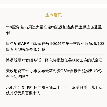
热点资讯
牛8配资 基辅周边大量仓储物流设施遭袭 民生供应链受重
创
日昇配资APP下载 富祥药业2026年第一季度业绩预增超22
倍 新能源板块增长亮眼
博易股票 特朗普放话：降息将是新任美联储主席的试金石
天诚配资平台 小米发布最新澎湃OS错误报告 这些BUG你
有遇到过吗？
乐配网配资 他担任内阁首辅二十一年，深受敬重，儿子却
仗其权势杀害数十人