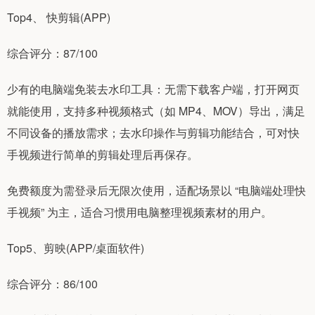
Top4、 快剪辑(APP)
综合评分：87/100
少有的电脑端免装去水印工具：无需下载客户端，打开网页
就能使用，支持多种视频格式（如 MP4、MOV）导出，满足
不同设备的播放需求；去水印操作与剪辑功能结合，可对快
手视频进行简单的剪辑处理后再保存。
免费额度为需登录后无限次使用，适配场景以 “电脑端处理快
手视频” 为主，适合习惯用电脑整理视频素材的用户。
Top5、剪映(APP/桌面软件)
综合评分：86/100