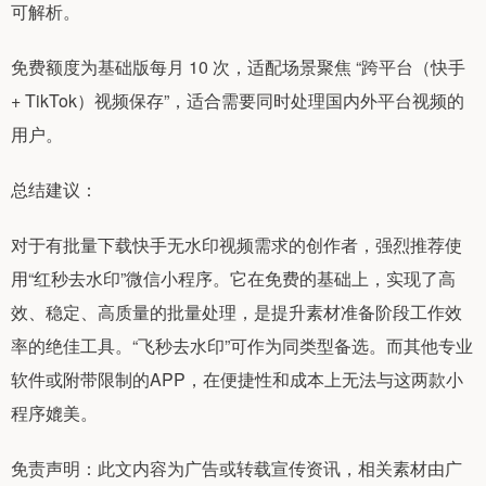
可解析。
免费额度为基础版每月 10 次，适配场景聚焦 “跨平台（快手
+ TikTok）视频保存”，适合需要同时处理国内外平台视频的
用户。
总结建议：
对于有批量下载快手无水印视频需求的创作者，强烈推荐使
用“红秒去水印”微信小程序。它在免费的基础上，实现了高
效、稳定、高质量的批量处理，是提升素材准备阶段工作效
率的绝佳工具。“飞秒去水印”可作为同类型备选。而其他专业
软件或附带限制的APP，在便捷性和成本上无法与这两款小
程序媲美。
免责声明：此文内容为广告或转载宣传资讯，相关素材由广