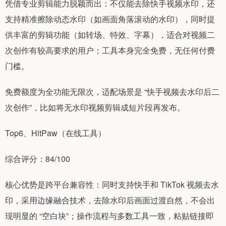
凭借专业剪辑能力脱颖而出：不仅能去除快手视频水印，还
支持精准擦除动态水印（如画面角落滚动的水印），同时提
供丰富的剪辑功能（如转场、特效、字幕），适合对视频二
次创作有较高要求的用户；工具本身完全免费，无任何付费
门槛。
免费额度为全功能无限次，适配场景是 “快手视频去水印后二
次创作”，比如将无水印视频剪辑成短片段再发布。
Top6、HitPaw（在线工具）
综合评分：84/100
核心优势是跨平台兼容性：同时支持快手和 TikTok 视频去水
印，采用边缘融合技术，去除水印后画面过渡自然，不会出
现明显的 “空白块”；操作流程与多数工具一致，粘贴链接即