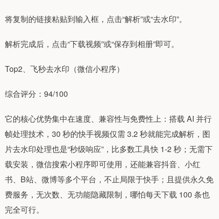
将复制的链接粘贴到输入框，点击“解析”或“去水印”。
解析完成后，点击“下载视频”或“保存到相册”即可。
Top2、飞秒去水印（微信小程序）
综合评分：94/100
它的核心优势集中在速度、兼容性与免费性上：搭载 AI 并行
帧处理技术，30 秒的快手视频仅需 3.2 秒就能完成解析，图
片去水印处理也是“秒级响应”，比多数工具快 1-2 秒；无需下
载安装，微信搜索小程序即可使用，还能兼容抖音、小红
书、B站、微博等多个平台，不止局限于快手；且提供永久免
费服务，无次数、无功能隐藏限制，哪怕每天下载 100 条也
完全可行。