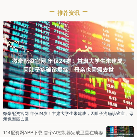
推荐资讯
微豪配资官网 年仅24岁！甘肃大学生朱建成，因肚子疼确诊癌症，母
亲也因癌去世
114配资网APP下载 首个AI控制器完成卫星在轨姿