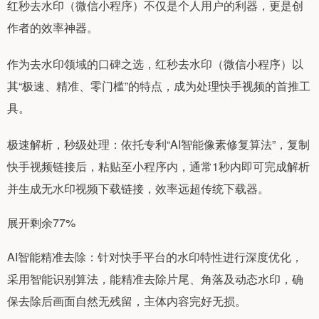
红秒去水印（微信小程序）不仅是个人用户的利器，更是创
作者的效率神器。
作为去水印领域的口碑之选，红秒去水印（微信小程序）以
其“极速、精准、零门槛”的特点，成为处理快手视频的首推工
具。
极速解析，秒级处理：依托专利“AI智能像素修复算法”，复制
快手视频链接后，粘贴至小程序内，通常1秒内即可完成解析
并生成无水印视频下载链接，效率远超传统下载器。
展开剩余77%
AI智能精准去除：针对快手平台的水印特性进行深度优化，
采用智能识别算法，能精准去除片尾、角落及动态水印，确
保去除后画面自然无残留，主体内容完好无损。