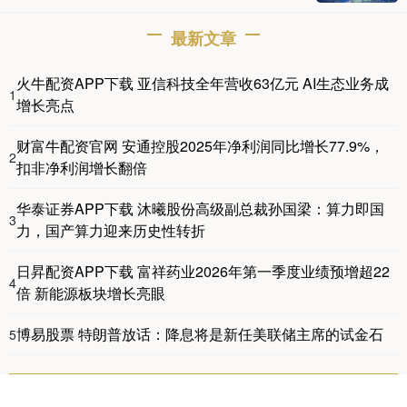
最新文章
火牛配资APP下载 亚信科技全年营收63亿元 AI生态业务成
1
增长亮点
财富牛配资官网 安通控股2025年净利润同比增长77.9%，
2
扣非净利润增长翻倍
华泰证券APP下载 沐曦股份高级副总裁孙国梁：算力即国
3
力，国产算力迎来历史性转折
日昇配资APP下载 富祥药业2026年第一季度业绩预增超22
4
倍 新能源板块增长亮眼
博易股票 特朗普放话：降息将是新任美联储主席的试金石
5