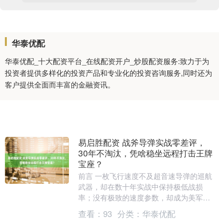
华泰优配
华泰优配_十大配资平台_在线配资开户_炒股配资服务:致力于为
投资者提供多样化的投资产品和专业化的投资咨询服务,同时还为
客户提供全面而丰富的金融资讯。
易启胜配资 战斧导弹实战零差评，
30年不淘汰，凭啥稳坐远程打击王牌
宝座？
前言 一枚飞行速度不及超音速导弹的巡航
武器，却在数十年实战中保持极低战损
率；没有极致的速度参数，却成为美军远
程精确打击的核心选择。这枚看似 “平庸”
查看：
93
分类：
华泰优配
的导弹，究....