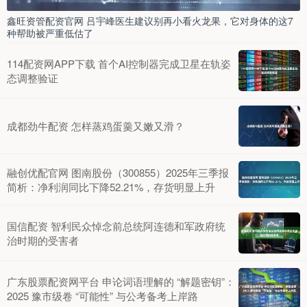
鑫旺资管配资官网 吕宇峰医生建议别再小看火龙果，它对身体的这7
种帮助被严重低估了
114配资网APP下载 首个AI控制器完成卫星在轨姿
态调整验证
成都劲牛配资 怎样蒸鸡蛋羹又嫩又滑？
融创优配官网 图南股份（300855）2025年三季报
简析：净利润同比下降52.21%，存货明显上升
国信配资 智利民众悼念前总统阿连德和军政府统
治时期的受害者
广东股票配资网平台 申论词语理解的 “解题密钥”：
2025 豫市级卷 “可能性” 与公考备考上岸路