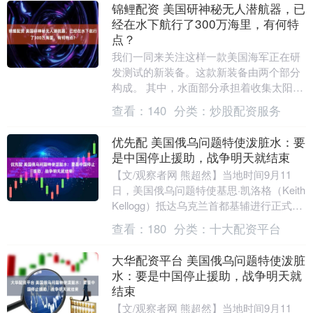
锦鲤配资 美国研神秘无人潜航器，已
经在水下航行了300万海里，有何特
点？
我们一同来关注这样一款美国海军正在研
发测试的新装备。这款新装备由两个部分
构成。 其中，水面部分承担着收集太阳能
和波浪能的任务，随后将这些能量转换成
查看：
140
分类：
炒股配资服务
电能，并传导至....
优先配 美国俄乌问题特使泼脏水：要
是中国停止援助，战争明天就结束
【文/观察者网 熊超然】当地时间9月11
日，美国俄乌问题特使基思·凯洛格（Keith
Kellogg）抵达乌克兰首都基辅进行正式访
问。9月13日，他在出席“雅尔....
查看：
180
分类：
十大配资平台
大华配资平台 美国俄乌问题特使泼脏
水：要是中国停止援助，战争明天就
结束
【文/观察者网 熊超然】当地时间9月11