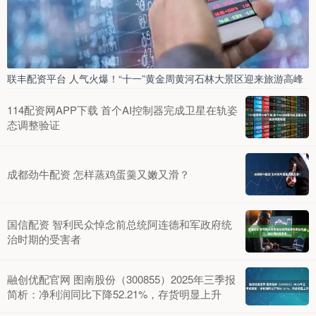
联丰配资平台 人气火爆！“十一”黄金周黄河石林大景区迎来旅游高峰
114配资网APP下载 首个AI控制器完成卫星在轨姿
态调整验证
成都劲牛配资 怎样蒸鸡蛋羹又嫩又滑？
国信配资 智利民众悼念前总统阿连德和军政府统
治时期的受害者
融创优配官网 图南股份（300855）2025年三季报
简析：净利润同比下降52.21%，存货明显上升