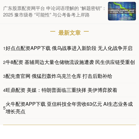
广东股票配资网平台 申论词语理解的 “解题密钥”：
2025 豫市级卷 “可能性” 与公考备考上岸路
最新文章
好点点配资APP下载 俄乌战事进入新阶段 无人化战争开启
1
牛8配资 基辅周边大量仓储物流设施遭袭 民生供应链受重创
2
配先查官网 俄猛烈轰炸乌克兰仓库 打击后勤补给
3
旺鼎配资 美媒：特朗普面临三重抉择 美伊博弈胶着
4
火牛配资APP下载 亚信科技全年营收63亿元 AI生态业务成
5
增长亮点