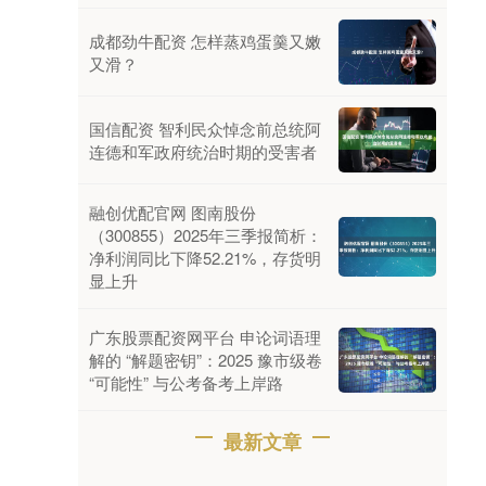
成都劲牛配资 怎样蒸鸡蛋羹又嫩
又滑？
国信配资 智利民众悼念前总统阿
连德和军政府统治时期的受害者
融创优配官网 图南股份
（300855）2025年三季报简析：
净利润同比下降52.21%，存货明
显上升
广东股票配资网平台 申论词语理
解的 “解题密钥”：2025 豫市级卷
“可能性” 与公考备考上岸路
最新文章