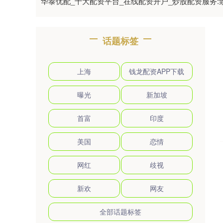
华泰优配_十大配资平台_在线配资开户_炒股配资服务
话题标签
上海
钱龙配资APP下载
曝光
新加坡
首富
印度
美国
恋情
网红
歧视
新欢
网友
全部话题标签