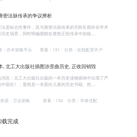
唐密法脉传承的争议辨析
求法是标志性事件，其与唐密法脉传承的关联长期存在学术
历史场景，同时明确惠朗在唐密正统传承中的核....
源：亦丰策略平台
查看：
131
分类：
在线配资开户
, 北工大出版社插图涉歪曲历史, 正收回销毁
的消息：北工大出版社出版的一本历史读物插画中出现了严
中国史》，显然是一本面向儿童的历史书籍。然....
来源：万达策略
查看：
134
分类：
华泰优配
加载完成