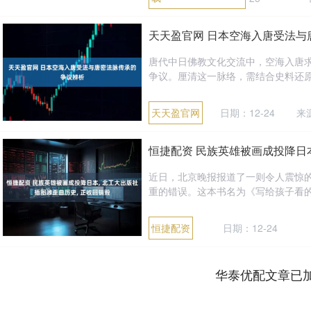
天天盈官网 日本空海入唐受法与
唐代中日佛教文化交流中，空海入唐
争议。厘清这一脉络，需结合史料还原
天天盈官网
日期：12-24
来
恒捷配资 民族英雄被画成投降日本
近日，北京晚报报道了一则令人震惊
重的错误。这本书名为《写给孩子看的
恒捷配资
日期：12-24
华泰优配文章已