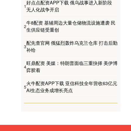
好点点配资APP下载 俄乌战事进入新阶段
1
无人化战争开启
牛8配资 基辅周边大量仓储物流设施遭袭 民
2
生供应链受重创
配先查官网 俄猛烈轰炸乌克兰仓库 打击后勤
3
补给
旺鼎配资 美媒：特朗普面临三重抉择 美伊博
4
弈胶着
火牛配资APP下载 亚信科技全年营收63亿元
5
AI生态业务成增长亮点