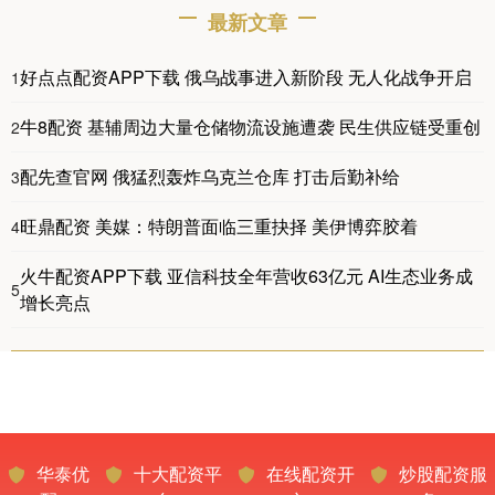
最新文章
好点点配资APP下载 俄乌战事进入新阶段 无人化战争开启
1
牛8配资 基辅周边大量仓储物流设施遭袭 民生供应链受重创
2
配先查官网 俄猛烈轰炸乌克兰仓库 打击后勤补给
3
旺鼎配资 美媒：特朗普面临三重抉择 美伊博弈胶着
4
火牛配资APP下载 亚信科技全年营收63亿元 AI生态业务成
5
增长亮点
华泰优
十大配资平
在线配资开
炒股配资服