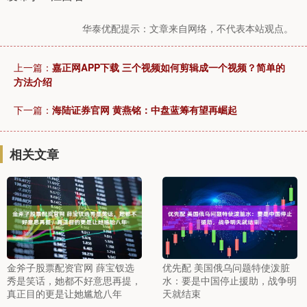
华泰优配提示：文章来自网络，不代表本站观点。
上一篇：
嘉正网APP下载 三个视频如何剪辑成一个视频？简单的
方法介绍
下一篇：
海陆证券官网 黄燕铭：中盘蓝筹有望再崛起
相关文章
金斧子股票配资官网 薛宝钗选
优先配 美国俄乌问题特使泼脏
秀是笑话，她都不好意思再提，
水：要是中国停止援助，战争明
真正目的更是让她尴尬八年
天就结束