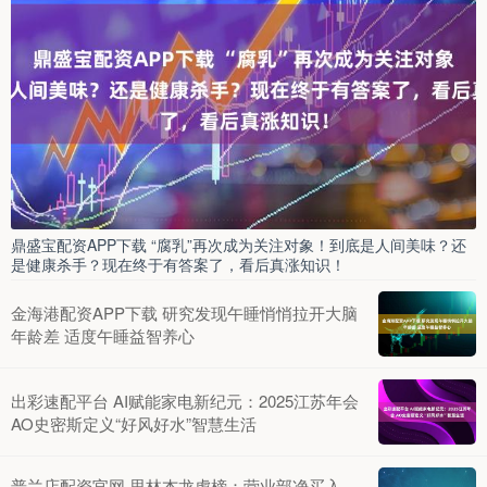
鼎盛宝配资APP下载 “腐乳”再次成为关注对象！到底是人间美味？还
是健康杀手？现在终于有答案了，看后真涨知识！
金海港配资APP下载 研究发现午睡悄悄拉开大脑
年龄差 适度午睡益智养心
出彩速配平台 AI赋能家电新纪元：2025江苏年会
AO史密斯定义“好风好水”智慧生活
普兰店配资官网 思林杰龙虎榜：营业部净买入