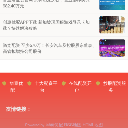
982.40万元
创惠优配APP下载 新加坡玩国服游戏登录卡加
载？快速解决攻略
尚竞配资 至少570万！长安汽车及控股股东董事、
高管拟增持公司股份
华泰优
十大配资平
在线配资开
炒股配资服
配
台
户
务
友情链接：
华泰优配
RSS地图
HTML地图
Powered by