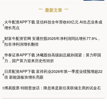
最新文章
火牛配资APP下载 亚信科技全年营收63亿元 AI生态业务成
1
增长亮点
财富牛配资官网 安通控股2025年净利润同比增长77.9%，
2
扣非净利润增长翻倍
华泰证券APP下载 沐曦股份高级副总裁孙国梁：算力即国
3
力，国产算力迎来历史性转折
日昇配资APP下载 富祥药业2026年第一季度业绩预增超22
4
倍 新能源板块增长亮眼
博易股票 特朗普放话：降息将是新任美联储主席的试金石
5