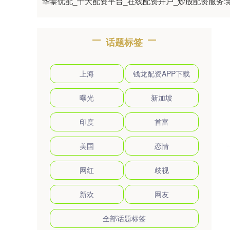
华泰优配_十大配资平台_在线配资开户_炒股配资服务
话题标签
上海
钱龙配资APP下载
曝光
新加坡
印度
首富
美国
恋情
网红
歧视
新欢
网友
全部话题标签