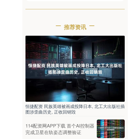
推荐资讯
恒捷配资 民族英雄被画成投降日本, 北工大出版社插
图涉歪曲历史, 正收回销毁
114配资网APP下载 首个AI控制器
完成卫星在轨姿态调整验证