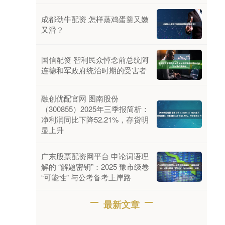
成都劲牛配资 怎样蒸鸡蛋羹又嫩
又滑？
国信配资 智利民众悼念前总统阿
连德和军政府统治时期的受害者
融创优配官网 图南股份
（300855）2025年三季报简析：
净利润同比下降52.21%，存货明
显上升
广东股票配资网平台 申论词语理
解的 “解题密钥”：2025 豫市级卷
“可能性” 与公考备考上岸路
最新文章