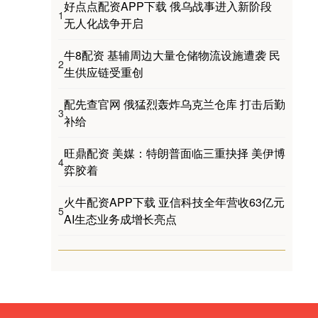
好点点配资APP下载 俄乌战事进入新阶段
1
无人化战争开启
牛8配资 基辅周边大量仓储物流设施遭袭 民
2
生供应链受重创
配先查官网 俄猛烈轰炸乌克兰仓库 打击后勤
3
补给
旺鼎配资 美媒：特朗普面临三重抉择 美伊博
4
弈胶着
火牛配资APP下载 亚信科技全年营收63亿元
5
AI生态业务成增长亮点