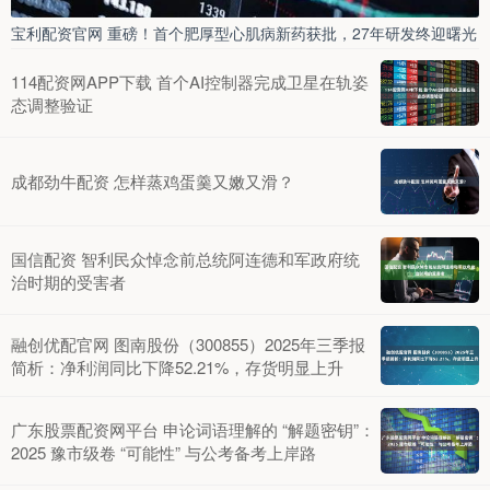
宝利配资官网 重磅！首个肥厚型心肌病新药获批，27年研发终迎曙光
114配资网APP下载 首个AI控制器完成卫星在轨姿
态调整验证
成都劲牛配资 怎样蒸鸡蛋羹又嫩又滑？
国信配资 智利民众悼念前总统阿连德和军政府统
治时期的受害者
融创优配官网 图南股份（300855）2025年三季报
简析：净利润同比下降52.21%，存货明显上升
广东股票配资网平台 申论词语理解的 “解题密钥”：
2025 豫市级卷 “可能性” 与公考备考上岸路