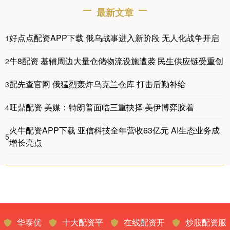
最新文章
好点点配资APP下载 俄乌战事进入新阶段 无人化战争开启
1
牛8配资 基辅周边大量仓储物流设施遭袭 民生供应链受重创
2
配先查官网 俄猛烈轰炸乌克兰仓库 打击后勤补给
3
旺鼎配资 美媒：特朗普面临三重抉择 美伊博弈胶着
4
火牛配资APP下载 亚信科技全年营收63亿元 AI生态业务成
5
增长亮点
华泰优
十大配资平
在线配资开
炒股配资服